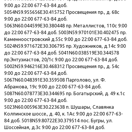
9:00 до 22:00 677-63-84 доб.
5054N59.955656E30.415752 Просвещения пр., д. 68с
9:00 до 22:00 677-63-84 доб.
5063N60.044599E30.380448 пр. Металлистов, 110с 9:00
до 22:00 677-63-84 доб. 5003N59.970101E30.402475 пр.
Каменноостровский д.55с 9:00 до 22:00 677-63-84 доб.
5024N59.971672E30.306795 пр. Художников, д.14с 9:00
до 22:00 677-63-84 доб. 5041N60.038519E30.344578
пр.Энтузиастов, 20/1с 9:00 до 22:00 677-63-84 доб.
5002N59.946216E30.468312 Просвещения пр., д. 54с
9:00 до 22:00 677-63-84 доб.
5067N60.048391E30.359508 Парголово, ул. Ф.
Абрамова, 19с 9:00 до 22:00 677-63-84 доб.
5087N60.078773E30.344695 пр. Богатырский, д. 49 к.1с
9:00 до 22:00 677-63-84 доб.
5023N60.005963E30.223638 п. Шушары, Славянка
Колпинское шоссе., д. 40, к. 1Ас 9:00 до 22:00 677-63-
84 доб. 5018N59.80722E30.379514 пос. Бугры, ул.
Шоссейная, д.3с 9:00 до 22:00 677-63-84 доб.