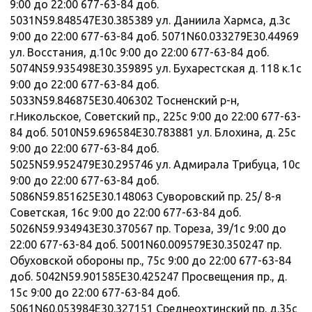
9:00 до 22:00 677-63-84 доб.
5031N59.848547E30.385389 ул. Даниила Хармса, д.3с
9:00 до 22:00 677-63-84 доб. 5071N60.033279E30.44969
ул. Восстания, д.10с 9:00 до 22:00 677-63-84 доб.
5074N59.935498E30.359895 ул. Бухарестская д. 118 к.1с
9:00 до 22:00 677-63-84 доб.
5033N59.846875E30.406302 Тосненский р-н,
г.Никольское, Советский пр., 225с 9:00 до 22:00 677-63-
84 доб. 5010N59.696584E30.783881 ул. Блохина, д. 25с
9:00 до 22:00 677-63-84 доб.
5025N59.952479E30.295746 ул. Адмирала Трибуца, 10с
9:00 до 22:00 677-63-84 доб.
5086N59.851625E30.148063 Суворовский пр. 25/ 8-я
Советская, 16с 9:00 до 22:00 677-63-84 доб.
5026N59.934943E30.370567 пр. Тореза, 39/1с 9:00 до
22:00 677-63-84 доб. 5001N60.009579E30.350247 пр.
Обуховской обороны пр., 75с 9:00 до 22:00 677-63-84
доб. 5042N59.901585E30.425247 Просвещения пр., д.
15с 9:00 до 22:00 677-63-84 доб.
5061N60.053984E30.327151 Среднеохтинский пр. д.35с