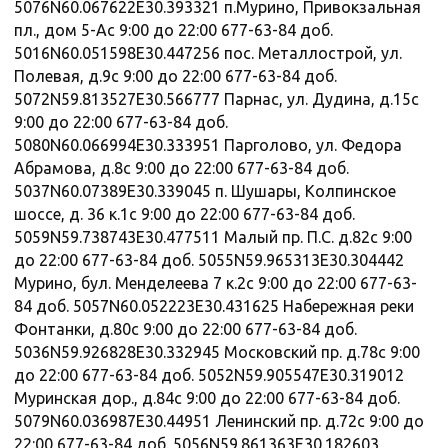
5076N60.067622E30.393321 п.Мурино, Привокзальная
пл., дом 5-Ас 9:00 до 22:00 677-63-84 доб.
5016N60.051598E30.447256 пос. Металлострой, ул.
Полевая, д.9с 9:00 до 22:00 677-63-84 доб.
5072N59.813527E30.566777 Парнас, ул. Дудина, д.15с
9:00 до 22:00 677-63-84 доб.
5080N60.066994E30.333951 Парголово, ул. Федора
Абрамова, д.8с 9:00 до 22:00 677-63-84 доб.
5037N60.07389E30.339045 п. Шушары, Колпинское
шоссе, д. 36 к.1с 9:00 до 22:00 677-63-84 доб.
5059N59.738743E30.477511 Малый пр. П.С. д.82с 9:00
до 22:00 677-63-84 доб. 5055N59.965313E30.304442
Мурино, бул. Менделеева 7 к.2с 9:00 до 22:00 677-63-
84 доб. 5057N60.052223E30.431625 Набережная реки
Фонтанки, д.80с 9:00 до 22:00 677-63-84 доб.
5036N59.926828E30.332945 Московский пр. д.78с 9:00
до 22:00 677-63-84 доб. 5052N59.905547E30.319012
Муринская дор., д.84с 9:00 до 22:00 677-63-84 доб.
5079N60.036987E30.44951 Ленинский пр. д.72с 9:00 до
22:00 677-63-84 доб. 5056N59.861363E30.182603