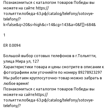
Познакомиться с каталогом товаров Победы вы
можете на сайте: https://
тольятти.победа-63.рф/catalog/telefony/sotovye-
telefony/?
k=false&q=20&s=high&c=14&cg=143&a=0&f[]=684&
1
ER 0.0094
Большой выбор сотовых телефонов в г.Тольятти,
улица Мира ул, 127
Характеристики товара и цены смотрите в описании к
фотографиям или уточняйте по номеру 89278923297
Мы работаем круглосуточно-товар можно забрать в
любое время!
Познакомиться с каталогом товаров Победы вы
можете на сайте:https://
тольятти.победа-63.рф/catalog/telefony/sotovye-
telefony/?