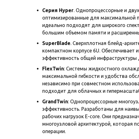
Серия Hyper
. Однопроцессорные и двух
оптимизированные для максимальной п
идеально подходят для широкого спект
большим объемом памяти и расширенн
SuperBlade
. Сверхплотная блейд-архи
компактном корпусе 6U. Обеспечивает 
эффективность общей инфраструктуры 
FlexTwin
: Системы жидкостного охлаж
максимальной гибкости и удобства обс
независимо при совместном использова
подходит для облачных и гипермасшта
GrandTwin
: Однопроцессорные многоуз
эффективность. Разработаны для наив
рабочих нагрузок E-core. Они предназн
многоузловой архитектурой, которая 
операции.