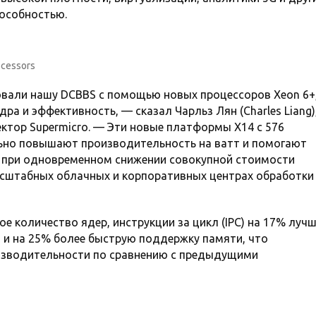
пособностью.
ocessors
ровали нашу DCBBS с помощью новых процессоров Xeon 6+
а и эффективность, — сказал Чарльз Лян (Charles Liang)
ктор Supermicro. — Эти новые платформы X14 с 576
ьно повышают производительность на ватт и помогают
 при одновременном снижении совокупной стоимости
асштабных облачных и корпоративных центрах обработки
е количество ядер, инструкции за цикл (IPC) на 17% лучш
я и на 25% более быструю поддержку памяти, что
изводительности по сравнению с предыдущими