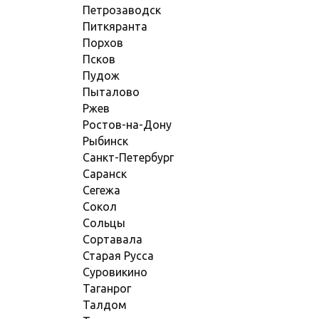
Петрозаводск
Питкяранта
Порхов
Псков
Пудож
Пыталово
Ржев
Ростов-на-Дону
Рыбинск
Санкт-Петербург
Саранск
Сегежа
Сокол
Сольцы
Сортавала
Старая Русса
Суровикино
Таганрог
Талдом