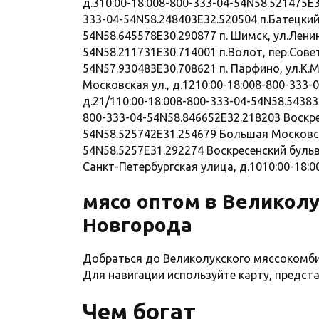
д.310:00-18:008-800-333-04-54N58.521475E3
333-04-54N58.248403E32.520504 п.Батецкий,
54N58.645578E30.290877 п. Шимск, ул.Ленин
54N58.211731E30.714001 п.Волот, пер.Совет
54N57.930483E30.708621 п. Парфино, ул.К.М
Московская ул., д.1210:00-18:008-800-333
д.21/110:00-18:008-800-333-04-54N58.5438
800-333-04-54N58.846652E32.218203 Воскре
54N58.525742E31.254679 Большая Московска
54N58.5257E31.292274 Воскресенский бульв
Санкт-Петербургская улица, д.1010:00-18:
мясо оптом в Великол
Новгорода
Добраться до Великолукского мяссокомб
Для навигации используйте карту, предст
Чем богат