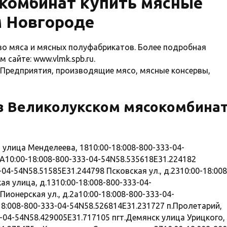
комбинат купить мясные
м Новгороде
о мяса и мясных полуфабрикатов. Более подробная
сайте: www.vlmk.spb.ru.
к Предприятия, производящие мясо, мясные консервы,
в Великолукском мясокомбина
ица Менделеева, 1810:00-18:008-800-333-04-
3А10:00-18:008-800-333-04-54N58.535618E31.224182
-04-54N58.51585E31.244798 Псковская ул., д.2310:00-18:008
я улица, д.1310:00-18:008-800-333-04-
ионерская ул., д.2а10:00-18:008-800-333-04-
18:008-800-333-04-54N58.526814E31.231727 п.Пролетарий,
3-04-54N58.429005E31.717105 пгт.Демянск улица Урицкого,