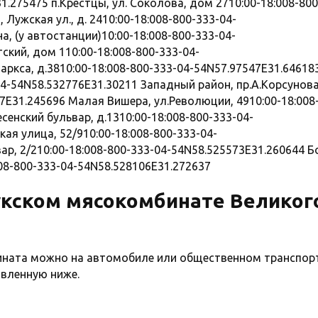
1.275475 п.Крестцы, ул. Соколова, дом 2710:00-18:008-800
 Лужская ул., д. 2410:00-18:008-800-333-04-
а, (у автостанции)10:00-18:008-800-333-04-
ский, дом 110:00-18:008-800-333-04-
аркса, д.3810:00-18:008-800-333-04-54N57.97547E31.64618
-04-54N58.532776E31.30211 Западный район, пр.А.Корсунов
37E31.245696 Малая Вишера, ул.Революции, 4910:00-18:008
сенский бульвар, д.1310:00-18:008-800-333-04-
я улица, 52/910:00-18:008-800-333-04-
ар, 2/210:00-18:008-800-333-04-54N58.525573E31.260644 Б
008-800-333-04-54N58.528106E31.272637
укском мясокомбинате Великог
ината можно на автомобиле или общественном транспорт
авленную ниже.