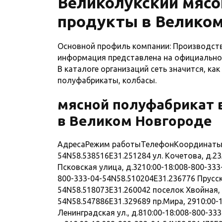
Великолукский мясо
продукты в Велико
Основной профиль компании: Производств
информация представлена на официальном 
В каталоге организаций сеть значится, ка
полуфабрикаты, колбасы.
мясной полуфабрикат 
в Великом Новгороде
АдресаРежим работыТелефонКоординаты ул
54N58.538516E31.251284 ул. Кочетова, д.2
Псковская улица, д.3210:00-18:008-800-333
800-333-04-54N58.510204E31.236776 Прусска
54N58.518073E31.260042 поселок Хвойная, П
54N58.547886E31.329689 пр.Мира, 2910:00-
Ленинградская ул., д.810:00-18:008-800-33