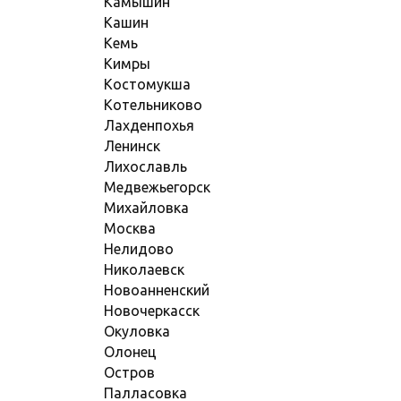
Камышин
Кашин
Кемь
Кимры
Костомукша
Котельниково
Лахденпохья
Ленинск
Лихославль
Медвежьегорск
Михайловка
Москва
Нелидово
Николаевск
Новоанненский
Новочеркасск
Окуловка
Олонец
Остров
Палласовка