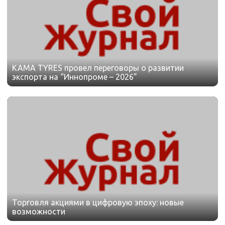
KAMA TYRES провел переговоры о развитии
экспорта на “Иннопроме – 2026”
Торговля акциями в цифровую эпоху: новые
возможности