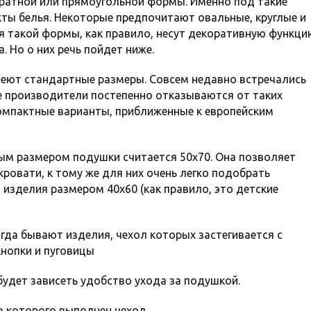
ратной или прямоугольной формы. Именно под такие
ты белья. Некоторые предпочитают овальные, круглые и
я такой формы, как правило, несут декоративную функци
. Но о них речь пойдет ниже.
еют стандартные размеры. Совсем недавно встречались
е производители постепенно отказываются от таких
омпактные варианты, приближенные к европейским
м размером подушки считается 50х70. Она позволяет
ровати, к тому же для них очень легко подобрать
 изделия размером 40х60 (как правило, это детские
огда бывают изделия, чехол которых застегивается с
нопки и пуговицы
 будет зависеть удобство ухода за подушкой.
з которого выполнен чехол