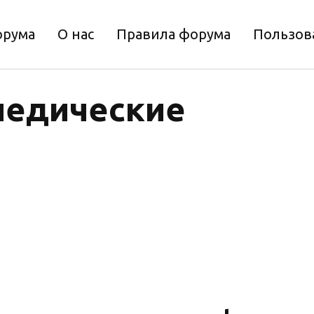
орума
О нас
Правила форума
Пользов
педические